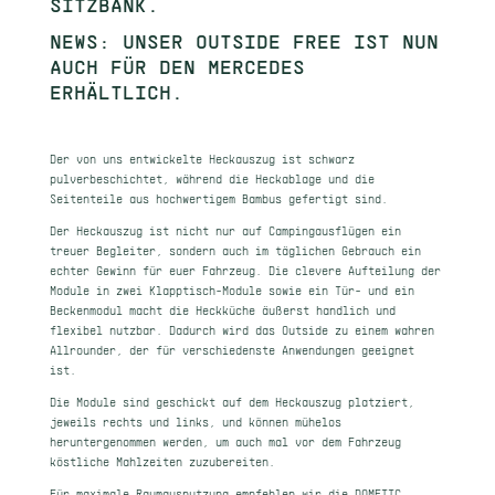
SITZBANK.
NEWS: UNSER OUTSIDE FREE IST NUN
AUCH FÜR DEN MERCEDES
ERHÄLTLICH.
Der von uns entwickelte Heckauszug ist schwarz
pulverbeschichtet, während die Heckablage und die
Seitenteile aus hochwertigem Bambus gefertigt sind.
Der Heckauszug ist nicht nur auf Campingausflügen ein
treuer Begleiter, sondern auch im täglichen Gebrauch ein
echter Gewinn für euer Fahrzeug. Die clevere Aufteilung der
Module in zwei Klapptisch-Module sowie ein Tür- und ein
Beckenmodul macht die Heckküche äußerst handlich und
flexibel nutzbar. Dadurch wird das Outside zu einem wahren
Allrounder, der für verschiedenste Anwendungen geeignet
ist.
Die Module sind geschickt auf dem Heckauszug platziert,
jeweils rechts und links, und können mühelos
heruntergenommen werden, um auch mal vor dem Fahrzeug
köstliche Mahlzeiten zuzubereiten.
Für maximale Raumausnutzung empfehlen wir die DOMETIC