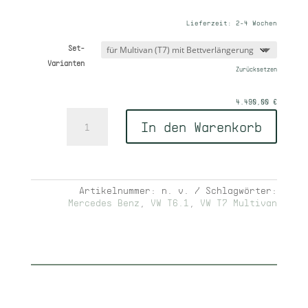
Lieferzeit:
2-4 Wochen
Set-
Varianten
Zurücksetzen
4.490,00
€
outside
In den Warenkorb
free
Menge
Artikelnummer:
n. v.
Schlagwörter:
Mercedes Benz
,
VW T6.1
,
VW T7 Multivan