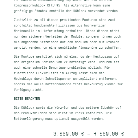
Kompressorkühlbox CFX3 45. Als Alternative kann eine
großzügige Staubox anstelle der Kühlbox verwendet werden.
Zusätzlich zu all diesen praktischen Features sind zwei
sorgfältig handgenähte Filzkissen aus hochwertiger
Merinowolle im Lieferumfang enthalten. Diese dienen nicht
nur dem sicheren Verkeilen der Module, sondern können auch
als angenehme Sitzkissen auf den Modulen oder auf Stühlen
genutzt werden, um eine gemütliche Atmosphäre zu schaffen.
Die Montage gestaltet sich mühelos, da der Heckauszug auf
der originalen Schiene von VW befestigt wird. Dadurch ist
auch eine schnelle Demontage problemlos möglich. Für
zusätzliche Flexibilität im Alltag lässt sich die
Heckablage durch Schnellspanner unkompliziert entfernen,
sodass die volle Kofferraumhöhe trotz Heckauszug wieder zur
Verfügung steht.
BITTE BEACHTEN
Die
Kühlbox
sowie die
Würz-Bar
und das weitere Zubehör auf
den Produktbildern sind nicht im Preis enthalten. Die
Bettverlängerung
muss optional ausgewählt werden.
3.690,00
€
–
4.590,00
€