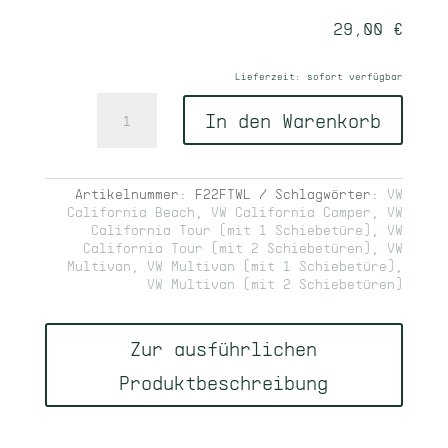
29,00
€
Lieferzeit:
sofort verfügbar
Filztasche
In den Warenkorb
Weinlager
Menge
Artikelnummer:
F22FTWL
Schlagwörter:
VW
California Beach
,
VW California Camper
,
VW
California Tour (mit 1 Schiebetüre)
,
VW
California Tour (mit 2 Schiebetüren)
,
VW
Multivan
,
VW Multivan (mit 1 Schiebetüre)
,
VW Multivan (mit 2 Schiebetüren)
Zur ausführlichen
Produktbeschreibung