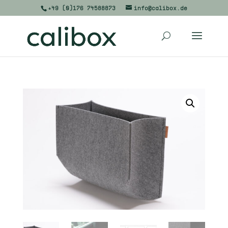
+49 (0)176 74588873
info@calibox.de