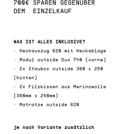
700€ SPAREN GEGENÜBER
DEM EINZELKAUF
WAS IST ALLES INKLUSIVE?
•
Heckauszug 620 mit Heckablage
•
Modul outside Duo 740 (vorne)
•
2x Staubox outside 360 x 250
(hinten)
•
2x Filzkissen aus Merinowolle
(360mm x 250mm)
•
Matratze outside 620
je nach Variante zusätzlich